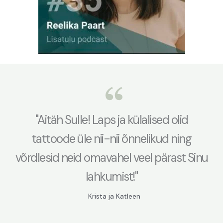
"Aitäh Sulle! Laps ja külalised olid
tattoode üle nii-nii õnnelikud ning
võrdlesid neid omavahel veel pärast Sinu
lahkumist!"
Krista ja Katleen