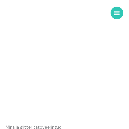
Skip
to
content
MINUST
Mina ja glitter tätoveeringud