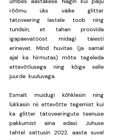
umbes aastakese.
Nägin kui palju
rõõmu üks väike glitter
tätoveering lastele toob ning
tundsin, et tahan proovida
igapäevatööst midagi täiesti
erinevat. Mind huvitas (ja samal
ajal ka hirmutas) mõte tegeleda
ettevõtlusega ning kõige selle
juurde kuuluvaga.
Esmalt muidugi kõhklesin ning
lükkasin nii ettevõtte tegemist kui
ka glitter tätoveeringute teenuse
pakkumist aina edasi. Juhuse
tahtel sattusin 2022. aasta suvel