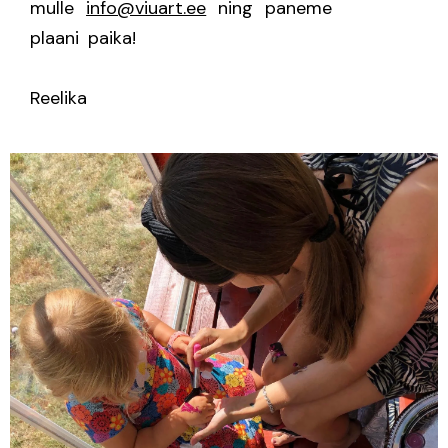
mulle
info@viuart.ee
ning paneme
plaani paika!
Reelika