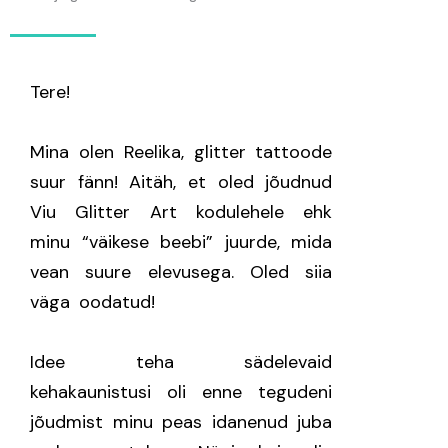
Tere!
Mina olen Reelika, glitter tattoode
suur fänn! Aitäh, et oled jõudnud
Viu Glitter Art kodulehele ehk
minu “väikese beebi” juurde, mida
vean suure elevusega
. Oled siia
väga oodatud!
Idee teha sädelevaid
kehakaunistusi oli enne tegudeni
jõudmist minu peas idanenud juba