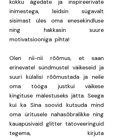
kokku ägedate ja inspireerivate
inimestega, leidsin sügavalt
sisimast üles oma enesekindluse
ning hakkasin suure
motivatsiooniga pihta!
Olen nii-nii rõõmus, et saan
erinevatel sündmustel väikeseid ja
suuri külalisi rõõmustada ja neile
oma tööga justkui väikese
kingituse mälestuseks jätta. Seega
kui ka Sina soovid kutsuda mind
oma üritusele nahasõbralikke ning
kauapüsivaid glitter tätoveeringuid
tegema, kirjuta